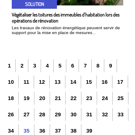
SOLUTION
Végétaliser les toitures des immeubles d’habitation lors des
opérations de rénovation
Les travaux de rénovation énergétique peuvent servir de
support pour la mise en place de mesures...
1
2
3
4
5
6
7
8
9
10
11
12
13
14
15
16
17
18
19
20
21
22
23
24
25
26
27
28
29
30
31
32
33
34
35
36
37
38
39