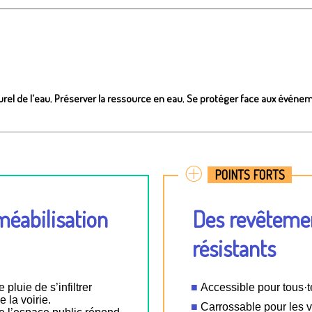
urel de l'eau
,
Préserver la ressource en eau
,
Se protéger face aux événe
POINTS FORTS
méabilisation
Des revêtemen
résistants
luie de s’infiltrer
Accessible pour tous·
 la voirie.
Carrossable pour les v