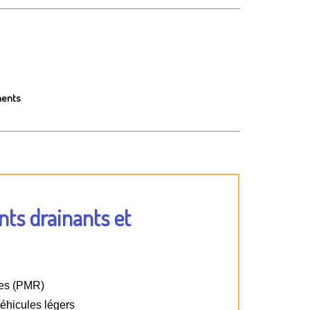
ments
ts drainants et
tes (PMR)
éhicules légers