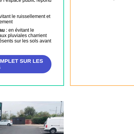
e l’espace public répond
itant le ruissellement et
sement
eau
: en évitant le
ux pluviales charrient
ésents sur les sols avant
MPLET SUR LES
S