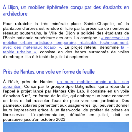
À Dijon, un mobilier éphémère conçu par des étudiants en
architecture
Pour rafraîchir la très minérale place Sainte-Chapelle, où la
plantation d’arbres est rendue difficile par la présence de nombreux
réseaux souterrains, la Ville de Dijon a sollicité des étudiants de
l’Ecole nationale supérieure des arts. La consigne :
« concevoir un
mobilier urbain artistique, temporaire, réalisable techniquement,
avec des matériaux locaux »
. Le projet retenu, dénommé
la «
tablée urbaine »
, consiste en des bancs surmontés de voiles
d’ombrage. Il a été testé de juillet à septembre.
Près de Nantes, une voile en forme de feuille
À Rézé, près de Nantes,
un autre mobilier urbain a fait son
apparition
. Conçu par le groupe Spie Batignolles, qui a répondu à
l’appel à projet lancé par Nantes City Lab, il consiste en un voile
d’environ 6 m², en forme de feuille, qui ombrage un banc connecté
en bois et fait ruisseler l’eau de pluie vers une jardinière. Des
panneaux solaires permettent aux usager·ères, qui peuvent donner
leurs impressions grâce à un flash-code, de profiter de prises en
libre-service. L’expérimentation, débutée en juillet, doit se
poursuivre jusqu’en octobre 2023.