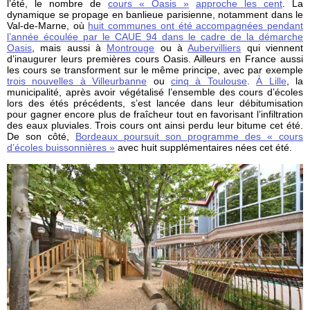
l’été, le nombre de
cours « Oasis »
approche les cent
. La
dynamique se propage en banlieue parisienne, notamment dans le
Val-de-Marne, où
huit communes ont été accompagnées pendant
l’année écoulée par le CAUE 94 dans le cadre de la démarche
Oasis
, mais aussi à
Montrouge
ou à
Aubervilliers
qui viennent
d’inaugurer leurs premières cours Oasis. Ailleurs en France aussi
les cours se transforment sur le même principe, avec par exemple
trois nouvelles à Villeurbanne
ou
cinq à Toulouse
.
À Lille
, la
municipalité, après avoir végétalisé l’ensemble des cours d’écoles
lors des étés précédents, s’est lancée dans leur débitumisation
pour gagner encore plus de fraîcheur tout en favorisant l’infiltration
des eaux pluviales. Trois cours ont ainsi perdu leur bitume cet été.
De son côté,
Bordeaux poursuit son programme des « cours
d’écoles buissonnières »
avec huit supplémentaires nées cet été.