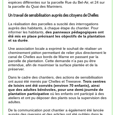
espèces différentes sur la parcelle Rue du Bel-Air, et 24 sur
la parcelle du Quai des Mariniers.
Un travail de sensibilisation auprès des citoyens de Chelles
La réalisation des parcelles a suscité des interrogations
auprès des habitants, à chaque étape du chantier. Pour
informer les habitants,
des panneaux pédagogiques ont
été mis en place précisant les objectifs de la plantation
et sa durée
.
Une association locale a exprimé le souhait de réaliser un
cheminement piéton permettant de relier plus directement le
canal de Chelles aux bords de Marne en passant par la
parcelle de plantation. Cette demande n’a pas pu être
entendue, afin de maximiser la surface plantée et de la
préserver.
Dans le cadre des chantiers, des actions de sensibilisation
ont aussi été menés par Chelles et Treeseve.
Trois centres
de loisirs ont été conviés (environ 70 enfants), ainsi
que des adultes bénévoles, pour une demi-journée de
plantation participative
où les enfants ont participé à des
ateliers et ont pu déposer des plants sous la supervision des
adultes.
De la communication post chantier a également été lancée
auprès des riverains et des articles ont été publiés dans le