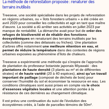
La méthode de reforestation proposée : renaturer des
terrains inutilisés
Treeseve, une société spécialisée dans les projets de reforestation
en régions urbaines, ou « îlots forestiers urbains » a été créée en
avril 2020 pour conseiller les collectivités et agir en tant que maître
d’œuvre. La société a dû arrêter ses activités en juillet 2023 par
manque de rentabilité. La démarche avait pour but de
créer des
refuges de biodiversité et de rétablir des fonctions
écosystémiques
en renaturant des terrains inutilisés par les
collectivités (comme des délaissés ou friches). Une plantation
d’arbres offre notamment
une meilleure rétention en eau, et
permet de réduire la température
dans des contextes de régions
urbaines exposées au phénomène d’îlots de chaleurs.
Treeseve a expérimenté une méthode qui s’inspire de l'approche
de plantation du professeur botaniste japonais Miyawaki : des
plantations de haute densité
(3 plants au m² et de différentes
strates) et
de haute variété
(20 à 40 espèces),
ainsi qu’un travail
important de paillage
(composé de déchets de bois) pour
conserver l’humidité du sol et économiser la ressource en eau. Les
conditions climatiques sont aussi prises en compte via
le choix
d’essences végétales locales
et une attention portée à la
résistance de ces dernières au changement climatique.
Il est prévu une continuation du suivi de l'évolution des
écosystèmes créés, à l'aide de parcelles témoins de 50m².