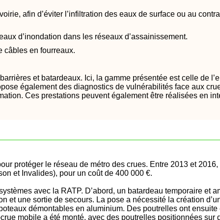
irie, afin d’éviter l’infiltration des eaux de surface ou au cont
 eaux d’inondation dans les réseaux d’assainissement.
 câbles en fourreaux.
arrières et batardeaux. Ici, la gamme présentée est celle de l’e
ropose également des diagnostics de vulnérabilités face aux crue
rmation. Ces prestations peuvent également être réalisées en inte
r protéger le réseau de métro des crues. Entre 2013 et 2016, il
son et Invalides), pour un coût de 400 000 €.
ystèmes avec la RATP. D’abord, un batardeau temporaire et amo
tion et une sortie de secours. La pose a nécessité la création d’u
s poteaux démontables en aluminium. Des poutrelles ont ensuite é
i-crue mobile a été monté, avec des poutrelles positionnées sur 