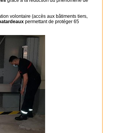
ges
grâce à la réduction du phénomène de
on volontaire (accès aux bâtiments tiers,
 batardeaux
permettant de protéger 65