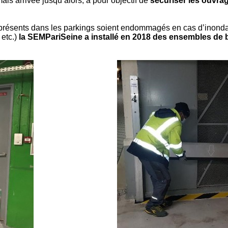
mais arrivée jusqu’alors, a pour objectif de
sécuriser les ouvra
ésents dans les parkings soient endommagés en cas d’inondati
 etc.)
la SEMPariSeine a installé en 2018 des ensembles de