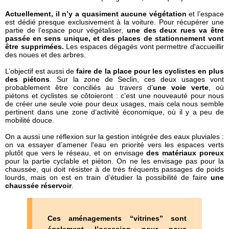
Actuellement, il n’y a quasiment aucune végétation
et l’espace
est dédié presque exclusivement à la voiture. Pour récupérer une
partie de l’espace pour végétaliser,
une des deux rues va être
passée en sens unique, et des places de stationnement vont
être supprimées.
Les espaces dégagés vont permettre d'accueillir
des noues et des arbres.
L’objectif est aussi de
faire de la place pour les cyclistes en plus
des piétons
. Sur la zone de Seclin, ces deux usages vont
probablement être conciliés au travers d’
une voie verte
, où
piétons et cyclistes se côtoieront : c’est une nouveauté pour nous
de créer une seule voie pour deux usages, mais cela nous semble
pertinent dans une zone d’activité économique, où il y a peu de
mobilité douce.
On a aussi une réflexion sur la gestion intégrée des eaux pluviales :
on va essayer d’amener l'eau en priorité vers les espaces verts
plutôt que vers le réseau, et on envisage
des matériaux poreux
pour la partie cyclable et piéton. On ne les envisage pas pour la
chaussée, qui doit résister à de très fréquents passages de poids
lourds, mais on est en train d’étudier la possibilité de faire
une
chaussée réservoir
.
Ces aménagements “vitrines” sont
également l’occasion pour nous