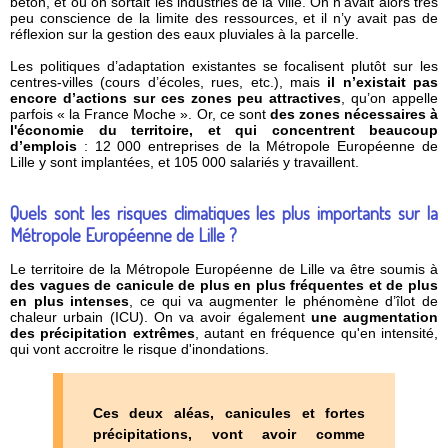
béton, et où on sortait les industries de la ville. On n’avait alors très
peu conscience de la limite des ressources, et il n’y avait pas de
réflexion sur la gestion des eaux pluviales à la parcelle.
Les politiques d’adaptation existantes se focalisent plutôt sur les
centres-villes (cours d’écoles, rues, etc.), mais
il n’existait pas
encore d’actions sur ces zones peu attractives
, qu’on appelle
parfois « la France Moche ». Or, ce sont
des zones nécessaires à
l'économie du territoire, et qui concentrent beaucoup
d’emplois
: 12 000 entreprises de la Métropole Européenne de
Lille y sont implantées, et 105 000 salariés y travaillent.
Quels sont les risques climatiques les plus importants sur la
Métropole Européenne de Lille ?
Le territoire de la Métropole Européenne de Lille va être soumis à
des vagues de canicule de plus en plus fréquentes et de plus
en plus intenses
, ce qui va augmenter le phénomène d’îlot de
chaleur urbain (ICU). On va avoir également
une augmentation
des précipitation extrêmes
, autant en fréquence qu'en intensité,
qui vont accroitre le risque d'inondations.
Ces deux aléas, canicules et fortes
précipitations, vont avoir comme