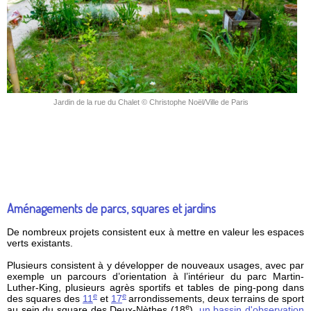
Jardin de la rue du Chalet © Christophe Noël/Ville de Paris
Aménagements de parcs, squares et jardins
De nombreux projets consistent eux à mettre en valeur les espaces
verts existants.
Plusieurs consistent à y développer de nouveaux usages, avec par
exemple un parcours d’orientation à l’intérieur du parc Martin-
Luther-King, plusieurs agrès sportifs et tables de ping-pong dans
e
e
des squares des
11
et
17
arrondissements, deux terrains de sport
e
au sein du square des Deux-Nèthes (18
),
un bassin d'observation