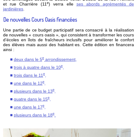
e
et rue Charrière (11
) verra elle
ses abords agrémentés de
jardinières
.
De nouvelles Cours Oasis financées
Une partie de ce budget participatif sera consacré à la réalisation
de nouvelles « cours oasis », qui consistent à transformer les cours
d’écoles en îlots de fraîcheurs inclusifs pour améliorer le confort
des élèves mais aussi des habitant·es. Cette édition en financera
ainsi :
e
deux dans le 5
arrondissement,
e
trois à quatre dans le 10
,
e
trois dans le 11
,
e
une dans le 12
,
e
plusieurs dans le 13
,
e
quatre dans le 15
,
e
une dans le 17
,
e
plusieurs dans le 18
.