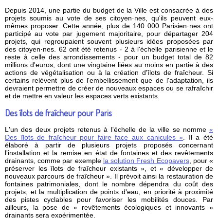
Depuis 2014, une partie du budget de la Ville est consacrée à des
projets soumis au vote de ses citoyen·nes, qu'ils peuvent eux-
mêmes proposer. Cette année, plus de 140 000 Parisien·nes ont
participé au vote par jugement majoritaire, pour départager 204
projets, qui regroupaient souvent plusieurs idées proposées par
des citoyen·nes. 62 ont été retenus - 2 à l'échelle parisienne et le
reste à celle des arrondissements - pour un budget total de 82
millions d'euros, dont une vingtaine liées au moins en partie à des
actions de végétalisation ou à la création d'îlots de fraîcheur. Si
certains relèvent plus de l'embellissement que de l'adaptation, ils
devraient permettre de créer de nouveaux espaces ou se rafraîchir
et de mettre en valeur les espaces verts existants.
Des îlots de fraîcheur pour Paris
L'un des deux projets retenus à l'échelle de la ville se nomme
«
Des îlots de fraîcheur pour faire face aux canicules »
. Il a été
élaboré à partir de plusieurs projets proposés concernant
l'installation et la remise en état de fontaines et des revêtements
drainants, comme par exemple
la solution Fresh Ecopavers
, pour «
préserver les îlots de fraîcheur existants », et « développer de
nouveaux parcours de fraîcheur ». Il prévoit ainsi la restauration de
fontaines patrimoniales, dont le nombre dépendra du coût des
projets, et la multiplication de points d'eau, en priorité à proximité
des pistes cyclables pour favoriser les mobilités douces. Par
ailleurs, la pose de « revêtements écologiques et innovants »
drainants sera expérimentée.