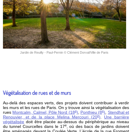
Jardin de Reuilly - Paul-Pernin © Clément Dorval/Ville de Paris
Végétalisation de rues et de murs
Au-delà des espaces verts, des projets doivent contribuer à verdir
les murs et les rues de Paris. On y trouve ainsi la végétalisation des
e
e
rues
Montcalm, Calmel, Pôle Nord (18
)
,
Ponthieu (8
)
,
Stendhal et
e
Renouvier, et de la place Melina Mercouri (20
)
.
Une barrière
végétalisée
doit être placée au-dessus du périphérique au niveau
e
du tunnel Courcelles dans le 17
, où des bacs de jardins doivent
être aménagés devant la Coulée Verte. L’école de la rue Froment