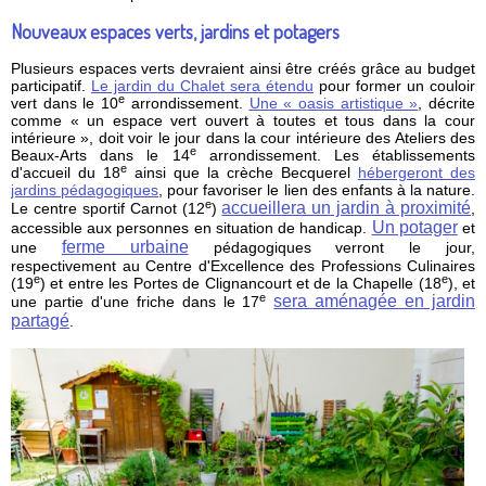
Nouveaux espaces verts, jardins et potagers
Plusieurs espaces verts devraient ainsi être créés grâce au budget
participatif.
Le jardin du Chalet sera étendu
pour former un couloir
e
vert dans le 10
arrondissement.
Une « oasis artistique »
, décrite
comme « un espace vert ouvert à toutes et tous dans la cour
intérieure », doit voir le jour dans la cour intérieure des Ateliers des
e
Beaux-Arts dans le 14
arrondissement. Les établissements
e
d'accueil du 18
ainsi que la crèche Becquerel
hébergeront des
jardins pédagogiques
, pour favoriser le lien des enfants à la nature.
e
accueillera un jardin à proximité
Le centre sportif Carnot (12
)
,
Un potager
accessible aux personnes en situation de handicap.
et
ferme urbaine
une
pédagogiques verront le jour,
respectivement au Centre d'Excellence des Professions Culinaires
e
e
(19
) et entre les Portes de Clignancourt et de la Chapelle (18
), et
e
sera aménagée en jardin
une partie d'une friche dans le 17
partagé
.