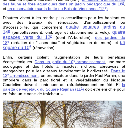
e
des faune et flore aquatiques dans un jardin pédagogique du 18
,
e
et
un observatoire sur la butte du Bois de Vincennes (12
)
.
D’autres visent à les rendre plus accueillants pour les habitant·es
avec des travaux de rénovation, d’embellissement ou
quatre squares jardins du
d'accessibilité, qui concernent
e
14
quatre
(embellissement, ombrage et stationnements vélo),
e
espaces verts du 12
(dont l'Arboretum),
des jardins du
e
un
18
(création de "cases-obus" et végétalisation de murs), et
e
square du 10
(rénovation).
Enfin, certains ciblent l’augmentation de leurs bénéfices
e
écosystémiques.
Dans un jardin du 10
arrondissement
, une mare
écologique et des hôtels à insectes, nichoirs, abreuvoirs et
mangeoires pour les oiseaux favoriseront la biodiversité.
Dans le
e
12
arrondissement
, un brumisateur dans le jardin Paul Pernin, une
ombrière dans le parc floral et la végétalisation du kiosque
Courteline doivent contribuer au rafraîchissement en été. Et
la
e
palette de végétaux du Square Rajman (11
)
doit être enrichie pour
en faire un « oasis de fraîcheur ».