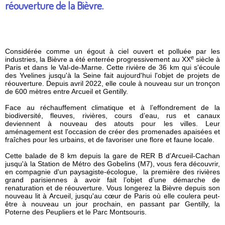
réouverture de la Bièvre.
Considérée comme un égout à ciel ouvert et polluée par les
e
industries, la Bièvre a été enterrée progressivement au XX
siècle à
Paris et dans le Val-de-Marne. Cette rivière de 36 km qui s'écoule
des Yvelines jusqu'à la Seine fait aujourd'hui l'objet de projets de
réouverture. Depuis avril 2022, elle coule à nouveau sur un tronçon
de 600 mètres entre Arcueil et Gentilly.
Face au réchauffement climatique et à l’effondrement de la
biodiversité, fleuves, rivières, cours d’eau, rus et canaux
deviennent à nouveau des atouts pour les villes. Leur
aménagement est l'occasion de créer des promenades apaisées et
fraîches pour les urbains, et de favoriser une flore et faune locale.
Cette balade de 8 km depuis la gare de RER B d’Arcueil-Cachan
jusqu'à la Station de Métro des Gobelins (M7), vous fera découvrir,
en compagnie d'un paysagiste-écologue, la première des rivières
grand parisiennes à avoir fait l’objet d’une démarche de
renaturation et de réouverture. Vous longerez la Bièvre depuis son
nouveau lit à Arcueil, jusqu'au cœur de Paris où elle coulera peut-
être à nouveau un jour prochain, en passant par Gentilly, la
Poterne des Peupliers et le Parc Montsouris.