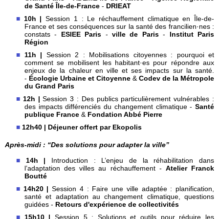
de Santé Île-de-France
-
DRIEAT
10h
|
Session 1
: Le réchauffement climatique en Île-de-
France et ses conséquences sur la santé des francilien·nes :
constats -
ESIEE Paris
-
ville de Paris
-
Institut Paris
Région
11h
|
Session 2 : Mobilisations citoyennes : pourquoi et
comment se mobilisent les habitant·es pour répondre aux
enjeux de la chaleur en ville et ses impacts sur la santé.
-
Écologie Urbaine et Citoyenne
&
Codev de la Métropole
du Grand Paris
12h |
Session 3 : Des publics particulièrement vulnérables :
des impacts différenciés du changement climatique -
Santé
publique France
&
Fondation Abbé Pierre
12h40 | Déjeuner offert par Ekopolis
Après-midi : “Des solutions pour adapter la ville”
14h |
Introduction
: L’enjeu de la réhabilitation dans
l’adaptation des villes au réchauffement -
Atelier Franck
Boutté
14h20 |
Session 4
: Faire une ville adaptée : planification,
santé et adaptation au changement climatique, questions
guidées -
Retours d'expérience de collectivités
15h10 |
Session 5 : Solutions et outils pour réduire les