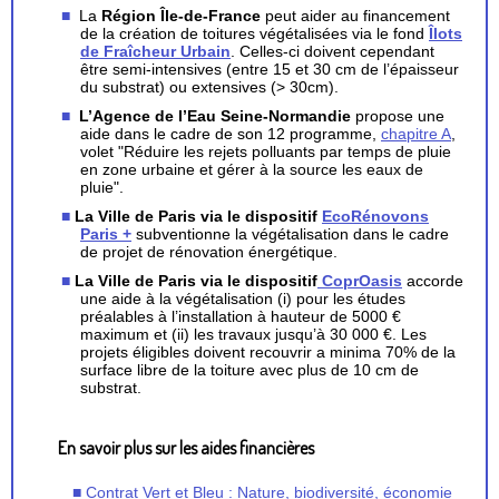
La
Région Île-de-France
peut aider au financement
de la création de toitures végétalisées via le fond
Îlots
de Fraîcheur Urbain
. Celles-ci doivent cependant
être semi-intensives (entre 15 et 30 cm de l’épaisseur
du substrat) ou extensives (> 30cm).
L’Agence de l’Eau Seine-Normandie
propose une
aide dans le cadre de son 12 programme,
chapitre A
,
volet "Réduire les rejets polluants par temps de pluie
en zone urbaine et gérer à la source les eaux de
pluie".
La Ville de Paris via le dispositif
EcoRénovons
Paris +
subventionne la végétalisation dans le cadre
de projet de rénovation énergétique.
La Ville de Paris via le dispositif
CoprOasis
accorde
une aide à la végétalisation (i) pour les études
préalables à l’installation à hauteur de 5000 €
maximum et (ii) les travaux jusqu’à 30 000 €. Les
projets éligibles doivent recouvrir a minima 70% de la
surface libre de la toiture avec plus de 10 cm de
substrat.
En savoir plus sur les aides financières
Contrat Vert et Bleu : Nature, biodiversité, économie