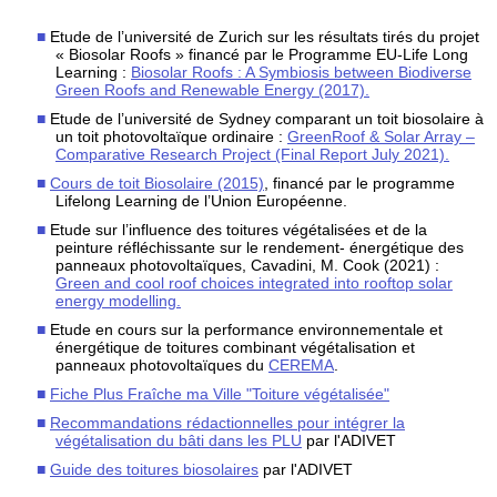
Etude de l’université de Zurich sur les résultats tirés du projet
« Biosolar Roofs » financé par le Programme EU-Life Long
Learning :
Biosolar Roofs : A Symbiosis between Biodiverse
Green Roofs and Renewable Energy (2017).
Etude de l’université de Sydney comparant un toit biosolaire à
un toit photovoltaïque ordinaire :
GreenRoof & Solar Array –
Comparative Research Project (Final Report July 2021).
Cours de toit Biosolaire (2015)
, financé par le programme
Lifelong Learning de l’Union Européenne.
Etude sur l’influence des toitures végétalisées et de la
peinture réfléchissante sur le rendement- énergétique des
panneaux photovoltaïques, Cavadini, M. Cook (2021) :
Green and cool roof choices integrated into rooftop solar
energy modelling.
Etude en cours sur la performance environnementale et
énergétique de toitures combinant végétalisation et
panneaux photovoltaïques du
CEREMA
.
Fiche Plus Fraîche ma Ville "Toiture végétalisée"
Recommandations rédactionnelles pour intégrer la
végétalisation du bâti dans les PLU
par l'ADIVET
Guide des toitures biosolaires
par l'ADIVET